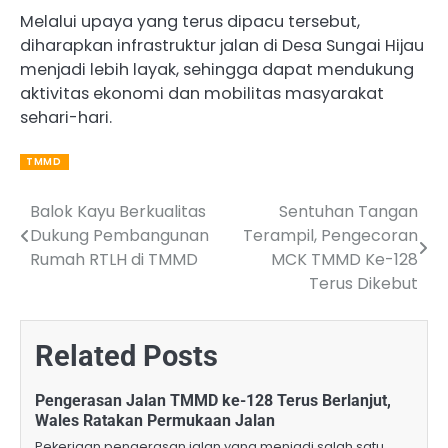
Melalui upaya yang terus dipacu tersebut,
diharapkan infrastruktur jalan di Desa Sungai Hijau
menjadi lebih layak, sehingga dapat mendukung
aktivitas ekonomi dan mobilitas masyarakat
sehari-hari.
TMMD
Balok Kayu Berkualitas
Sentuhan Tangan
Post
Dukung Pembangunan
Terampil, Pengecoran
navigation
Rumah RTLH di TMMD
MCK TMMD Ke-128
Terus Dikebut
Related Posts
Pengerasan Jalan TMMD ke-128 Terus Berlanjut,
Wales Ratakan Permukaan Jalan
Pekerjaan pengerasan jalan yang menjadi salah satu