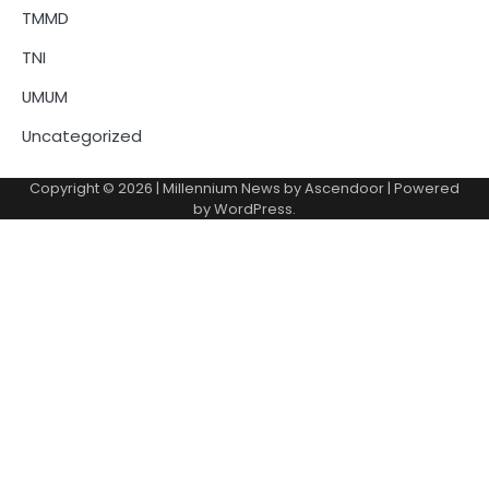
TMMD
TNI
UMUM
Uncategorized
Copyright © 2026
| Millennium News by
Ascendoor
| Powered
by
WordPress
.