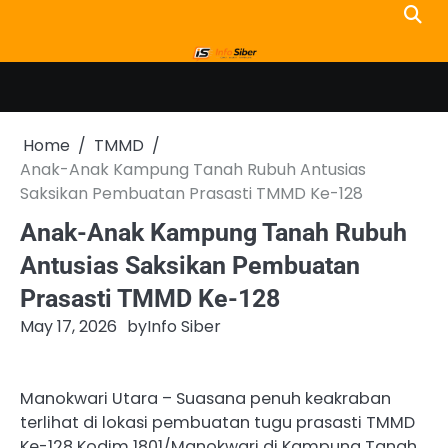
Skip
to
content
Home
TMMD
Anak-Anak Kampung Tanah Rubuh Antusias
Saksikan Pembuatan Prasasti TMMD Ke-128
Anak-Anak Kampung Tanah Rubuh
Antusias Saksikan Pembuatan
Prasasti TMMD Ke-128
May 17, 2026
by
Info Siber
Manokwari Utara – Suasana penuh keakraban
terlihat di lokasi pembuatan tugu prasasti TMMD
Ke-128 Kodim 1801/Manokwari di Kampung Tanah