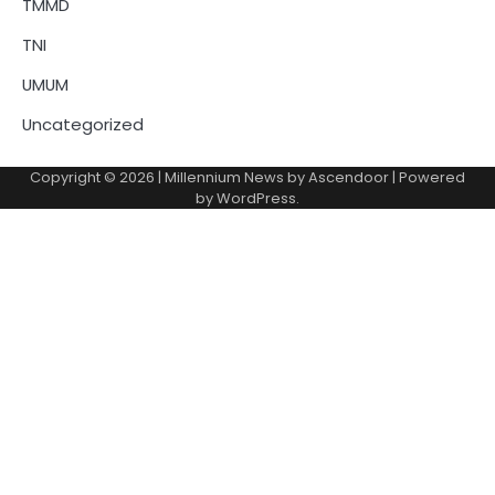
TMMD
TNI
UMUM
Uncategorized
Copyright © 2026
| Millennium News by
Ascendoor
| Powered
by
WordPress
.