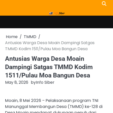
Skip
to
content
Home
TMMD
Antusias Warga Desa Moain Dampingi Satgas
TMMD Kodim 1511/Pulau Moa Bangun Desa
Antusias Warga Desa Moain
Dampingi Satgas TMMD Kodim
1511/Pulau Moa Bangun Desa
May 8, 2026
by
Info Siber
Moain, 8 Mei 2026 – Pelaksanaan program TNI
Manunggal Membangun Desa (TMMD) ke-128 di
Desa Moain mendapat dukungan penuh dari