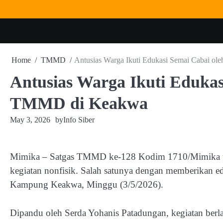
Skip
to
content
Home
TMMD
Antusias Warga Ikuti Edukasi Semai Cabai o
Antusias Warga Ikuti Edukas
TMMD di Keakwa
May 3, 2026
by
Info Siber
Mimika – Satgas TMMD ke-128 Kodim 1710/Mimika ter
kegiatan nonfisik. Salah satunya dengan memberikan ed
Kampung Keakwa, Minggu (3/5/2026).
Dipandu oleh Serda Yohanis Patadungan, kegiatan berl