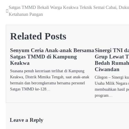
Satgas TMMD Bekali Warga Keakwa Teknik Semai Cabai, Duk
Post
Ketahanan Pangan
navigation
Related Posts
Senyum Ceria Anak-anak Bersama
Sinergi TNI d
Satgas TMMD di Kampung
Grup Lewat 
Keakwa
Bedah Rumah
Ciwandan
Suasana penuh keceriaan terlihat di Kampung
Keakwa, Distrik Mimika Tengah, saat anak-anak
Cilegon – Sinergi k
bermain dan bercengkerama bersama personel
Usaha Milik Negara
Satgas TMMD ke-128…
membuahkan hasil po
program…
Leave a Reply