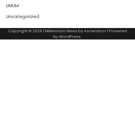
UMUM
Uncategorized
Copyright © 2026
| Millennium News by
Ascendoor
| Powered
by
WordPress
.