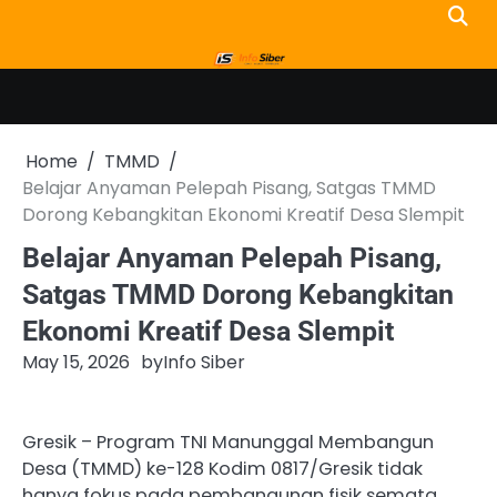
Skip
to
content
Home
TMMD
Belajar Anyaman Pelepah Pisang, Satgas TMMD
Dorong Kebangkitan Ekonomi Kreatif Desa Slempit
Belajar Anyaman Pelepah Pisang,
Satgas TMMD Dorong Kebangkitan
Ekonomi Kreatif Desa Slempit
May 15, 2026
by
Info Siber
Gresik – Program TNI Manunggal Membangun
Desa (TMMD) ke-128 Kodim 0817/Gresik tidak
hanya fokus pada pembangunan fisik semata,