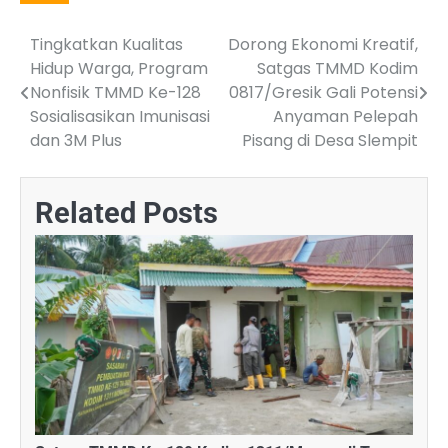
Tingkatkan Kualitas
Dorong Ekonomi Kreatif,
Post
Hidup Warga, Program
Satgas TMMD Kodim
navigation
Nonfisik TMMD Ke-128
0817/Gresik Gali Potensi
Sosialisasikan Imunisasi
Anyaman Pelepah
dan 3M Plus
Pisang di Desa Slempit
Related Posts