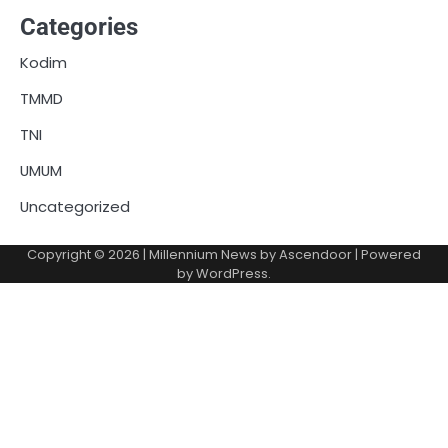
Categories
Kodim
TMMD
TNI
UMUM
Uncategorized
Copyright © 2026
| Millennium News by
Ascendoor
| Powered
by
WordPress
.