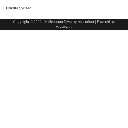
Uncategorized
Copyright © 2026
| Millennium News by
Ascendoor
| Powered by
WordPress
.