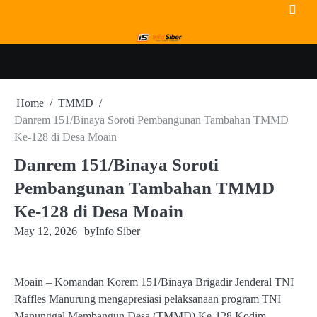
Skip
to
content
Home
TMMD
Danrem 151/Binaya Soroti Pembangunan Tambahan TMMD
Ke-128 di Desa Moain
Danrem 151/Binaya Soroti
Pembangunan Tambahan TMMD
Ke-128 di Desa Moain
May 12, 2026
by
Info Siber
Moain – Komandan Korem 151/Binaya Brigadir Jenderal TNI
Raffles Manurung mengapresiasi pelaksanaan program TNI
Manunggal Membangun Desa (TMMD) Ke-128 Kodim