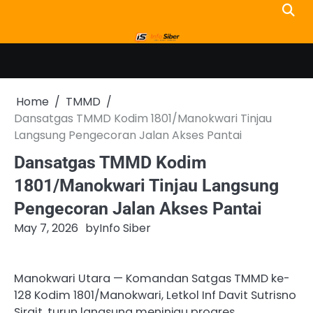
Skip
to
content
Home
TMMD
Dansatgas TMMD Kodim 1801/Manokwari Tinjau
Langsung Pengecoran Jalan Akses Pantai
Dansatgas TMMD Kodim
1801/Manokwari Tinjau Langsung
Pengecoran Jalan Akses Pantai
May 7, 2026
by
Info Siber
Manokwari Utara — Komandan Satgas TMMD ke-
128 Kodim 1801/Manokwari, Letkol Inf Davit Sutrisno
Sirait, turun langsung meninjau progres