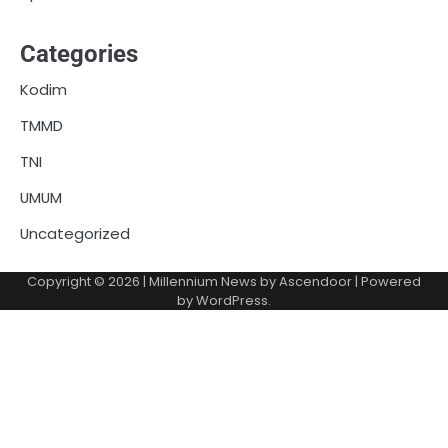
Categories
Kodim
TMMD
TNI
UMUM
Uncategorized
Copyright © 2026
| Millennium News by
Ascendoor
| Powered
by
WordPress
.