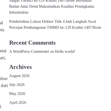
Satgas TMMD ke-129 Kodim 1407/Bone Bersihkan
Badan Jalan Demi Maksimalkan Kualitas Peningkatan
Infrastruktur
Pembersihan Lokasi Dekker Titik 4 Jadi Langkah Awal
al
Percepat Pembangunan TMMD ke-129 Kodim 1407/Bone
ota
Recent Comments
etat
A WordPress Commenter
on
Hello world!
ri,
Archives
August 2026
mbur
July 2026
 dari
May 2026
April 2026
i