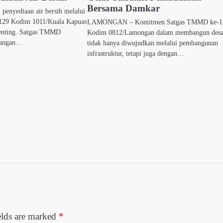
Bersama Damkar
enyediaan air bersih melalui
29 Kodim 1011/Kuala Kapuas
LAMONGAN – Komitmen Satgas TMMD ke-1
enting. Satgas TMMD
Kodim 0812/Lamongan dalam membangun des
sangan…
tidak hanya diwujudkan melalui pembangunan
infrastruktur, tetapi juga dengan…
elds are marked
*