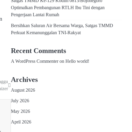
Satgas TMMD Ke-129 Kodim 0813/Bojonegoro
Optimalkan Pembangunan RTLH Ibu Tini dengan
Pengerjaan Lantai Rumah
n
Bersihkan Saluran Air Bersama Warga, Satgas TMMD
Perkuat Kemanunggalan TNI-Rakyat
Recent Comments
A WordPress Commenter
on
Hello world!
Archives
nggu
aizer
August 2026
July 2026
May 2026
April 2026
k