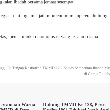
kaian ibadah bersama jemaat setempat.
, kegiatan ini juga menjadi momentum mempererat hubunga
elas, mencerminkan harmonisasi yang terjalin selama
nggu
Di Tengah Kesibukan TMMD 128, Satgas Sempatkan Ibadah Mi
di Gereja Ebenh
bersamaan Warnai
Dukung TMMD Ke-128, Persit
 TMMD di Desa
Kodim 1801 Edukasi Anak-Ana