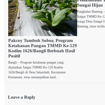
Sungai Hijau
Pangkalan Banteng –
Satgas TMMD Ke-12
warga Desa Sungai H
Banteng, terus terli
Pakcoy Tumbuh Subur, Program
Ketahanan Pangan TMMD Ke-129
Kodim 1626/Bangli Berbuah Hasil
Positif
Bangli – Program ketahanan pangan yang
dijalankan Satgas TMMD Ke-129 Kodim
1626/Bangli di Desa Sekardadi, Kecamatan
Kintamani, terus menunjukkan hasil…
Leave a Reply