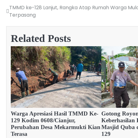
TMMD ke-128 Lanjut, Rangka Atap Rumah Warga Mula
Post
Terpasang
navigation
Related Posts
Warga Apresiasi Hasil TMMD Ke-
Gotong Royon
129 Kodim 0608/Cianjur,
Keberhasila
Perubahan Desa Mekarmukti Kian
Masjid Quba
Terasa
129