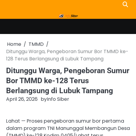
Skip
to
content
Home
TMMD
Ditunggu Warga, Pengeboran Sumur Bor TMMD ke-
128 Terus Berlangsung di Lubuk Tampang
Ditunggu Warga, Pengeboran Sumur
Bor TMMD ke-128 Terus
Berlangsung di Lubuk Tampang
April 26, 2026
by
Info Siber
Lahat — Proses pengeboran sumur bor pertama
dalam program TNI Manunggal Membangun Desa
(TMMD) ke-128 Kodim 0405/Lahat terus