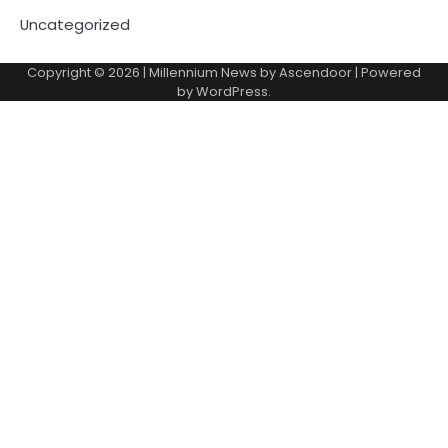
Uncategorized
Copyright © 2026
| Millennium News by
Ascendoor
| Powered
by
WordPress
.