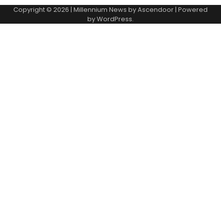
Copyright © 2026
| Millennium News by
Ascendoor
| Powered
by
WordPress
.