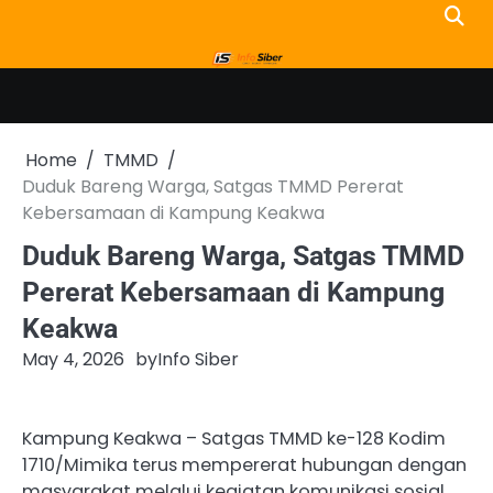
Skip
to
content
Home
TMMD
Duduk Bareng Warga, Satgas TMMD Pererat
Kebersamaan di Kampung Keakwa
Duduk Bareng Warga, Satgas TMMD
Pererat Kebersamaan di Kampung
Keakwa
May 4, 2026
by
Info Siber
Kampung Keakwa – Satgas TMMD ke-128 Kodim
1710/Mimika terus mempererat hubungan dengan
masyarakat melalui kegiatan komunikasi sosial