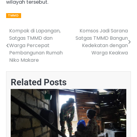
wilayah tersebut.
TMMD
Kompak di Lapangan,
Komsos Jadi Sarana
Post
Satgas TMMD dan
Satgas TMMD Bangun
navigation
Warga Percepat
Kedekatan dengan
Pembangunan Rumah
Warga Keakwa
Niko Makare
Related Posts