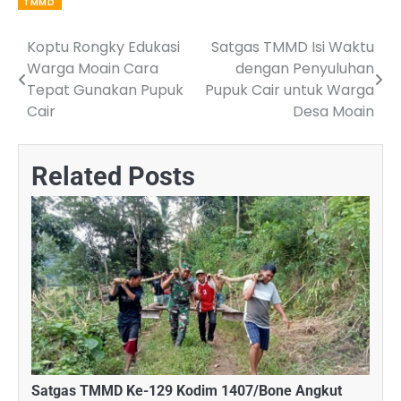
TMMD
Koptu Rongky Edukasi
Satgas TMMD Isi Waktu
Post
Warga Moain Cara
dengan Penyuluhan
navigation
Tepat Gunakan Pupuk
Pupuk Cair untuk Warga
Cair
Desa Moain
Related Posts
Satgas TMMD Ke-129 Kodim 1407/Bone Angkut