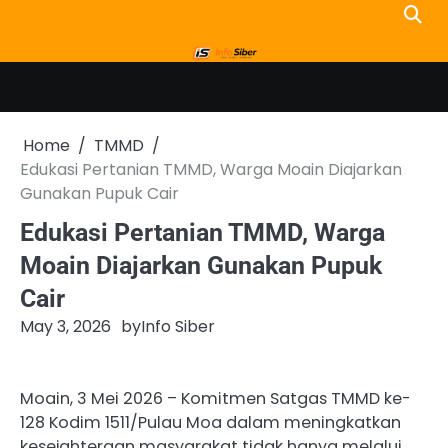
Skip
to
content
Home
TMMD
Edukasi Pertanian TMMD, Warga Moain Diajarkan
Gunakan Pupuk Cair
Edukasi Pertanian TMMD, Warga
Moain Diajarkan Gunakan Pupuk
Cair
May 3, 2026
by
Info Siber
Moain, 3 Mei 2026 – Komitmen Satgas TMMD ke-
128 Kodim 1511/Pulau Moa dalam meningkatkan
kesejahteraan masyarakat tidak hanya melalui