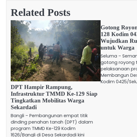
Related Posts
Gotong Royo
128 Kodim 04
Wujudkan Ru
untuk Warga
Seluma – Sema
gotong royong t
pelaksanaan pr
Membangun Des
Kodim 0425/Se
DPT Hampir Rampung,
Infrastruktur TMMD Ke-129 Siap
Tingkatkan Mobilitas Warga
Sekardadi
Bangli – Pembangunan empat titik
dinding penahan tanah (DPT) dalam
program TMMD Ke-129 Kodim
1626/Bangli di Desa Sekardadi kini