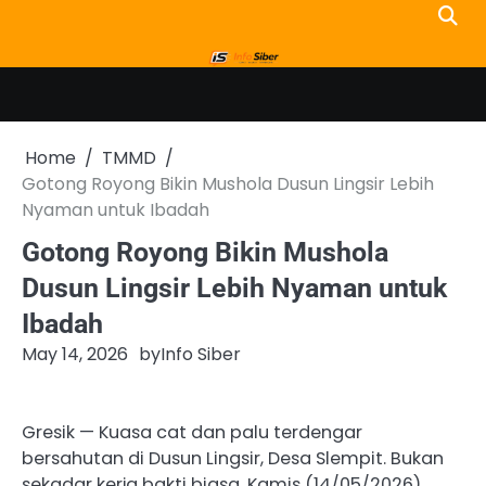
Skip
to
content
Home
TMMD
Gotong Royong Bikin Mushola Dusun Lingsir Lebih
Nyaman untuk Ibadah
Gotong Royong Bikin Mushola
Dusun Lingsir Lebih Nyaman untuk
Ibadah
May 14, 2026
by
Info Siber
Gresik — Kuasa cat dan palu terdengar
bersahutan di Dusun Lingsir, Desa Slempit. Bukan
sekadar kerja bakti biasa. Kamis (14/05/2026),