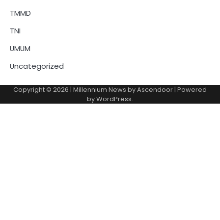
TMMD
TNI
UMUM
Uncategorized
Copyright © 2026
| Millennium News by
Ascendoor
| Powered
by
WordPress
.