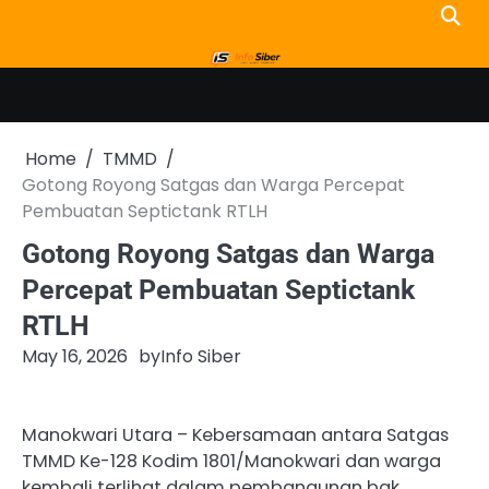
Skip
to
content
Home
TMMD
Gotong Royong Satgas dan Warga Percepat
Pembuatan Septictank RTLH
Gotong Royong Satgas dan Warga
Percepat Pembuatan Septictank
RTLH
May 16, 2026
by
Info Siber
Manokwari Utara – Kebersamaan antara Satgas
TMMD Ke-128 Kodim 1801/Manokwari dan warga
kembali terlihat dalam pembangunan bak