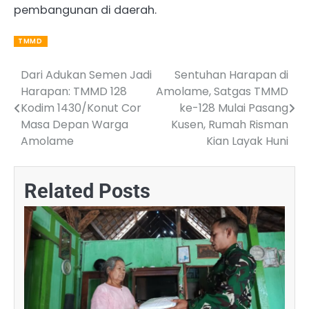
pembangunan di daerah.
TMMD
Dari Adukan Semen Jadi
Sentuhan Harapan di
Post
Harapan: TMMD 128
Amolame, Satgas TMMD
navigation
Kodim 1430/Konut Cor
ke-128 Mulai Pasang
Masa Depan Warga
Kusen, Rumah Risman
Amolame
Kian Layak Huni
Related Posts