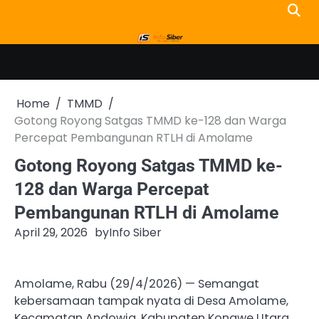
Skip
to
content
Home
TMMD
Gotong Royong Satgas TMMD ke-128 dan Warga
Percepat Pembangunan RTLH di Amolame
Gotong Royong Satgas TMMD ke-
128 dan Warga Percepat
Pembangunan RTLH di Amolame
April 29, 2026
by
Info Siber
Amolame, Rabu (29/4/2026) — Semangat
kebersamaan tampak nyata di Desa Amolame,
Kecamatan Andowia, Kabupaten Konawe Utara.