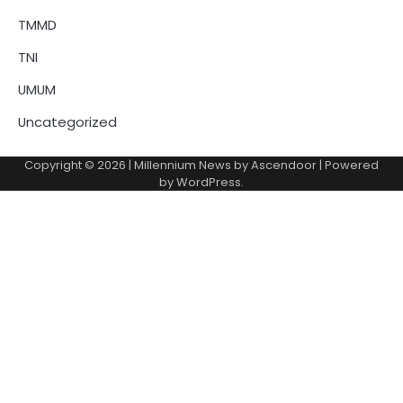
TMMD
TNI
UMUM
Uncategorized
Copyright © 2026
| Millennium News by
Ascendoor
| Powered
by
WordPress
.