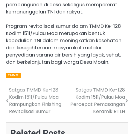
pembangunan di desa sekaligus mempererat
kemanunggalan TNI dan rakyat.
Program revitalisasi sumur dalam TMMD Ke-128
Kodim 1511/Pulau Moa merupakan bentuk
kepedulian TNI dalam meningkatkan kesehatan
dan kesejahteraan masyarakat melalui
penyediaan sarana air bersih yang layak, sehat,
dan berkelanjutan bagi warga Desa Moain.
TMMD
Satgas TMMD Ke-128
Satgas TMMD Ke-128
Post
Kodim 1511/Pulau Moa
Kodim 1511/Pulau Moa
navigation
Rampungkan Finishing
Percepat Pemasangan
Revitalisasi Sumur
Keramik RTLH
Related Posts