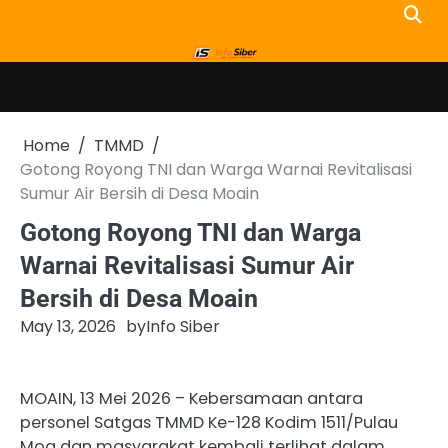
Skip
to
content
Home
TMMD
Gotong Royong TNI dan Warga Warnai Revitalisasi
Sumur Air Bersih di Desa Moain
Gotong Royong TNI dan Warga
Warnai Revitalisasi Sumur Air
Bersih di Desa Moain
May 13, 2026
by
Info Siber
MOAIN, 13 Mei 2026 – Kebersamaan antara
personel Satgas TMMD Ke-128 Kodim 1511/Pulau
Moa dan masyarakat kembali terlihat dalam