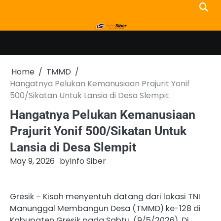
Skip
to
content
Home
TMMD
Hangatnya Pelukan Kemanusiaan Prajurit Yonif
500/Sikatan Untuk Lansia di Desa Slempit
Hangatnya Pelukan Kemanusiaan
Prajurit Yonif 500/Sikatan Untuk
Lansia di Desa Slempit
May 9, 2026
by
Info Siber
Gresik – Kisah menyentuh datang dari lokasi TNI
Manunggal Membangun Desa (TMMD) ke-128 di
Kabupaten Gresik pada Sabtu, (9/5/2026). Di