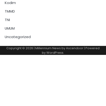
Kodim
TMMD
TNI
UMUM
Uncategorized
Copyright © 2026
| Millennium News by
Ascendoor
| Powered
by
WordPress
.