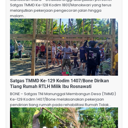
Satgas TMMD Ke-128 Kodim 1801/Manokwari yang terus
melanjutkan pekerjaan pengecoran jalan hingga
malam…
Satgas TMMD Ke-129 Kodim 1407/Bone Dirikan
Tiang Rumah RTLH Milik Ibu Rosnawati
BONE – Satgas TNI Manunggal Membangun Desa (TMMD)
Ke-129 Kodim 1407/Bone melaksanakan pekerjaan
pendirian tiang rumah pada rehabilitasi Rumah Tidak…