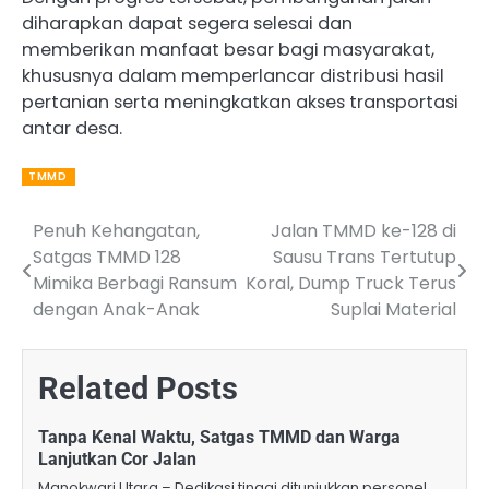
diharapkan dapat segera selesai dan
memberikan manfaat besar bagi masyarakat,
khususnya dalam memperlancar distribusi hasil
pertanian serta meningkatkan akses transportasi
antar desa.
TMMD
Penuh Kehangatan,
Jalan TMMD ke-128 di
Post
Satgas TMMD 128
Sausu Trans Tertutup
navigation
Mimika Berbagi Ransum
Koral, Dump Truck Terus
dengan Anak-Anak
Suplai Material
Related Posts
Tanpa Kenal Waktu, Satgas TMMD dan Warga
Lanjutkan Cor Jalan
Manokwari Utara – Dedikasi tinggi ditunjukkan personel