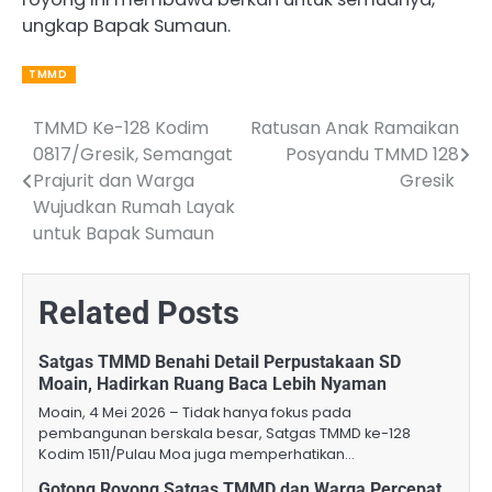
ungkap Bapak Sumaun.
TMMD
TMMD Ke-128 Kodim
‎Ratusan Anak Ramaikan
Post
0817/Gresik, Semangat
Posyandu TMMD 128
navigation
Prajurit dan Warga
Gresik ‎
Wujudkan Rumah Layak
untuk Bapak Sumaun
Related Posts
Satgas TMMD Benahi Detail Perpustakaan SD
Moain, Hadirkan Ruang Baca Lebih Nyaman
Moain, 4 Mei 2026 – Tidak hanya fokus pada
pembangunan berskala besar, Satgas TMMD ke-128
Kodim 1511/Pulau Moa juga memperhatikan…
Gotong Royong Satgas TMMD dan Warga Percepat