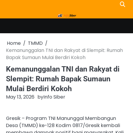
Skip
to
content
Home
TMMD
Kemanunggalan TNI dan Rakyat di Slempit: Rumah
Bapak Sumaun Mulai Berdiri Kokoh
Kemanunggalan TNI dan Rakyat di
Slempit: Rumah Bapak Sumaun
Mulai Berdiri Kokoh
May 13, 2026
by
Info Siber
Gresik – Program TNI Manunggal Membangun
Desa (TMMD) ke-128 Kodim 0817/Gresik kembali
membawa dampak positif bagi masyarakat. Kali