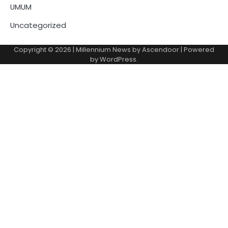
UMUM
Uncategorized
Copyright © 2026
| Millennium News by
Ascendoor
| Powered
by
WordPress
.