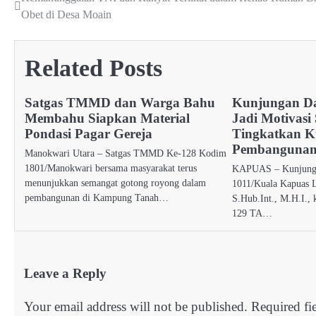
Post
Obet di Desa Moain
navigation
Related Posts
Satgas TMMD dan Warga Bahu
Kunjungan D
Membahu Siapkan Material
Jadi Motivas
Pondasi Pagar Gereja
Tingkatkan Ku
Pembanguna
Manokwari Utara – Satgas TMMD Ke-128 Kodim
1801/Manokwari bersama masyarakat terus
KAPUAS – Kunjung
menunjukkan semangat gotong royong dalam
1011/Kuala Kapuas L
pembangunan di Kampung Tanah…
S.Hub.Int., M.H.I.,
129 TA…
Leave a Reply
Your email address will not be published.
Required fi