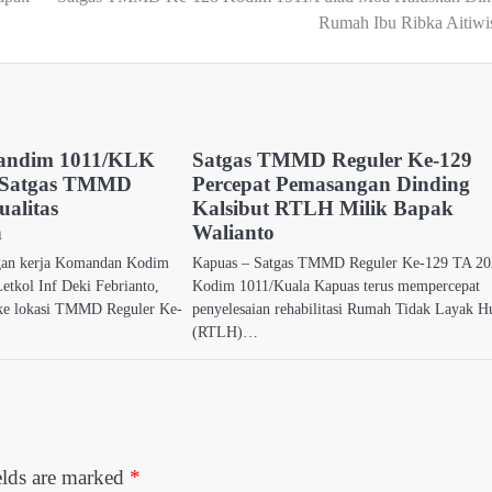
Rumah Ibu Ribka Aitiwi
andim 1011/KLK
Satgas TMMD Reguler Ke-129
i Satgas TMMD
Percepat Pemasangan Dinding
alitas
Kalsibut RTLH Milik Bapak
n
Walianto
an kerja Komandan Kodim
Kapuas – Satgas TMMD Reguler Ke-129 TA 2
etkol Inf Deki Febrianto,
Kodim 1011/Kuala Kapuas terus mempercepat
 ke lokasi TMMD Reguler Ke-
penyelesaian rehabilitasi Rumah Tidak Layak H
(RTLH)…
elds are marked
*