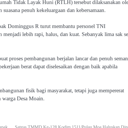
umah Tidak Layak Huni (RTLH) tersebut dilaksanakan ol
 suasana penuh kekeluargaan dan kebersamaan.
apak Dominggus R turut membantu personel TNI
n menjadi lebih rapi, halus, dan kuat. Sebanyak lima sak 
buat proses pembangunan berjalan lancar dan penuh seman
kerjaan berat dapat diselesaikan dengan baik apabila
ngunan fisik bagi masyarakat, tetapi juga mempererat
n warga Desa Moain.
apak
Satgas TMMD Ke-128 Kodim 1511/Pulau Moa Haluskan Din