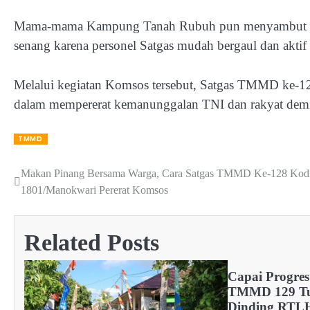
Mama-mama Kampung Tanah Rubuh pun menyambut ha
senang karena personel Satgas mudah bergaul dan aktif 
Melalui kegiatan Komsos tersebut, Satgas TMMD ke
dalam mempererat kemanunggalan TNI dan rakyat demi 
TMMD
Makan Pinang Bersama Warga, Cara Satgas TMMD Ke-128 Kod
Post
1801/Manokwari Pererat Komsos
navigation
Related Posts
Capai Progres
TMMD 129 Tu
Dinding RTLH