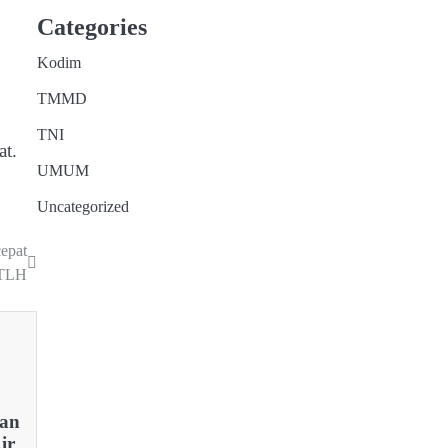
Categories
Kodim
TMMD
TNI
at.
UMUM
Uncategorized
epat
RTLH
an
ir