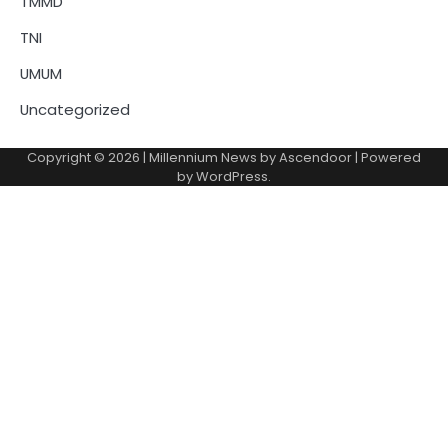
TMMD
TNI
UMUM
Uncategorized
Copyright © 2026
| Millennium News by
Ascendoor
| Powered
by
WordPress
.