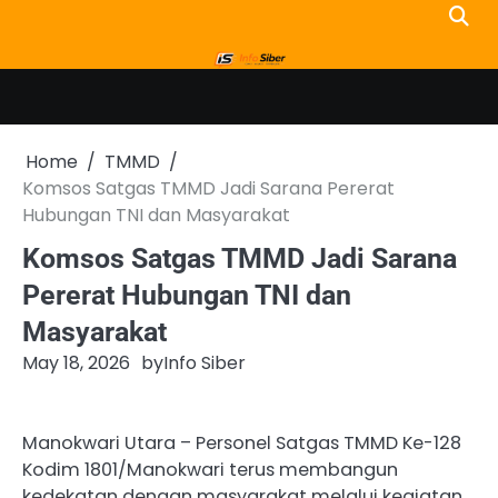
Skip
to
content
Home
TMMD
Komsos Satgas TMMD Jadi Sarana Pererat
Hubungan TNI dan Masyarakat
Komsos Satgas TMMD Jadi Sarana
Pererat Hubungan TNI dan
Masyarakat
May 18, 2026
by
Info Siber
Manokwari Utara – Personel Satgas TMMD Ke-128
Kodim 1801/Manokwari terus membangun
kedekatan dengan masyarakat melalui kegiatan