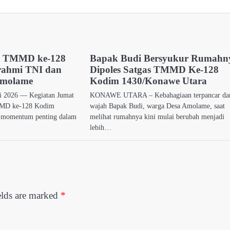
h TMMD ke-128
Bapak Budi Bersyukur Rumahn
urahmi TNI dan
Dipoles Satgas TMMD Ke-128
Amolame
Kodim 1430/Konawe Utara
i 2026 — Kegiatan Jumat
KONAWE UTARA – Kebahagiaan terpancar da
TMMD ke-128 Kodim
wajah Bapak Budi, warga Desa Amolame, saat
 momentum penting dalam
melihat rumahnya kini mulai berubah menjadi
lebih…
elds are marked
*