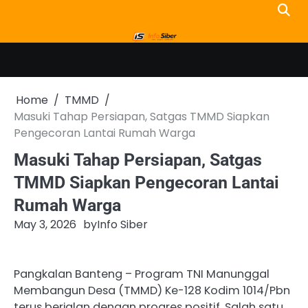
Skip
to
content
Home
TMMD
Masuki Tahap Persiapan, Satgas TMMD Siapkan
Pengecoran Lantai Rumah Warga
Masuki Tahap Persiapan, Satgas
TMMD Siapkan Pengecoran Lantai
Rumah Warga
May 3, 2026
by
Info Siber
Pangkalan Banteng – Program TNI Manunggal
Membangun Desa (TMMD) Ke-128 Kodim 1014/Pbn
terus berjalan dengan progres positif. Salah satu