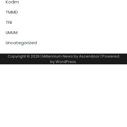
Kodim
TMMD
TNI
UMUM
Uncategorized
Copyright © 2026
| Millennium News by
Ascendoor
| Powered
by
WordPress
.