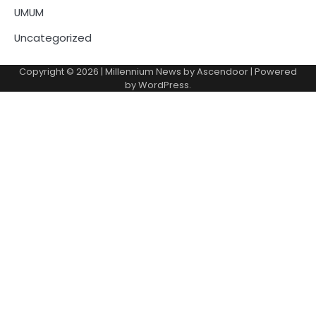
UMUM
Uncategorized
Copyright © 2026
| Millennium News by
Ascendoor
| Powered
by
WordPress
.