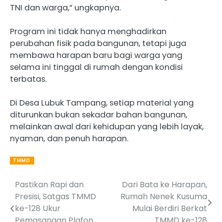
TNI dan warga,” ungkapnya.
Program ini tidak hanya menghadirkan
perubahan fisik pada bangunan, tetapi juga
membawa harapan baru bagi warga yang
selama ini tinggal di rumah dengan kondisi
terbatas.
Di Desa Lubuk Tampang, setiap material yang
diturunkan bukan sekadar bahan bangunan,
melainkan awal dari kehidupan yang lebih layak,
nyaman, dan penuh harapan.
TMMD
Pastikan Rapi dan
Dari Bata ke Harapan,
Post
Presisi, Satgas TMMD
Rumah Nenek Kusuma
navigation
ke-128 Ukur
Mulai Berdiri Berkat
Pemasangan Plafon
TMMD ke-128