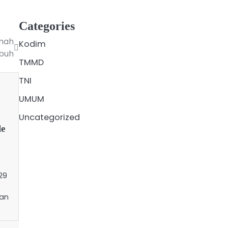
Categories
mah
Kodim
ubuh
TMMD
TNI
UMUM
Uncategorized
le
29
kan