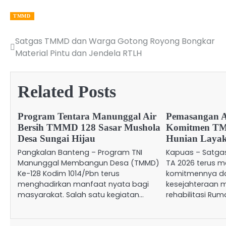
TMMD
Satgas TMMD dan Warga Gotong Royong Bongkar
Post
Material Pintu dan Jendela RTLH
navigation
Related Posts
Program Tentara Manunggal Air
Pemasangan 
Bersih TMMD 128 Sasar Mushola
Komitmen T
Desa Sungai Hijau
Hunian Layak
Pangkalan Banteng – Program TNI
Kapuas – Satga
Manunggal Membangun Desa (TMMD)
TA 2026 terus 
Ke-128 Kodim 1014/Pbn terus
komitmennya d
menghadirkan manfaat nyata bagi
kesejahteraan m
masyarakat. Salah satu kegiatan…
rehabilitasi Ru