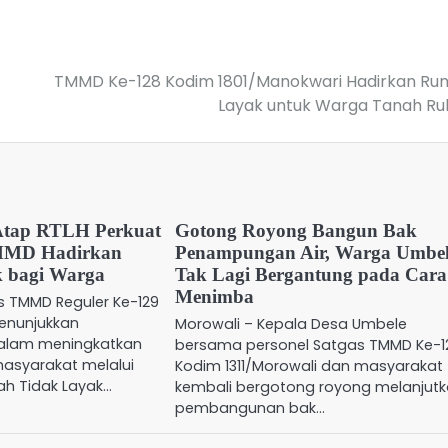
TMMD Ke-128 Kodim 1801/Manokwari Hadirkan Ru
Layak untuk Warga Tanah R
Atap RTLH Perkuat
Gotong Royong Bangun Bak
MMD Hadirkan
Penampungan Air, Warga Umbe
 bagi Warga
Tak Lagi Bergantung pada Cara
Menimba
s TMMD Reguler Ke-129
menunjukkan
Morowali – Kepala Desa Umbele
alam meningkatkan
bersama personel Satgas TMMD Ke-1
asyarakat melalui
Kodim 1311/Morowali dan masyarakat
mah Tidak Layak…
kembali bergotong royong melanjut
pembangunan bak…