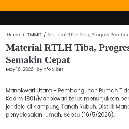
Skip
to
content
Home
TMMD
Material RTLH Tiba, Progres Pem
Material RTLH Tiba, Prog
Semakin Cepat
May 16, 2026
by
Info Siber
Manokwari Utara – Pembangunan Rumah Tida
Kodim 1801/Manokwari terus menunjukkan pe
jendela di Kampung Tanah Rubuh, Distrik Ma
penyelesaian rumah, Sabtu (16/5/2026).