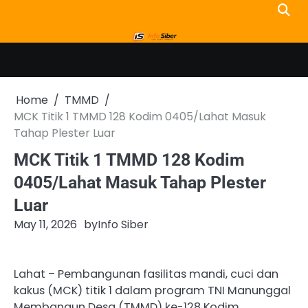
Skip
to
content
Home
TMMD
MCK Titik 1 TMMD 128 Kodim 0405/Lahat Masuk
Tahap Plester Luar
MCK Titik 1 TMMD 128 Kodim
0405/Lahat Masuk Tahap Plester
Luar
May 11, 2026
by
Info Siber
Lahat – Pembangunan fasilitas mandi, cuci dan
kakus (MCK) titik 1 dalam program TNI Manunggal
Membangun Desa (TMMD) ke-128 Kodim