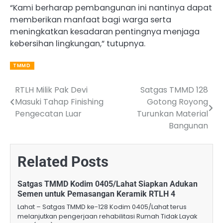
“Kami berharap pembangunan ini nantinya dapat
memberikan manfaat bagi warga serta
meningkatkan kesadaran pentingnya menjaga
kebersihan lingkungan,” tutupnya.
TMMD
RTLH Milik Pak Devi
Satgas TMMD 128
Post
Masuki Tahap Finishing
Gotong Royong
navigation
Pengecatan Luar
Turunkan Material
Bangunan
Related Posts
Satgas TMMD Kodim 0405/Lahat Siapkan Adukan
Semen untuk Pemasangan Keramik RTLH 4
Lahat – Satgas TMMD ke-128 Kodim 0405/Lahat terus
melanjutkan pengerjaan rehabilitasi Rumah Tidak Layak