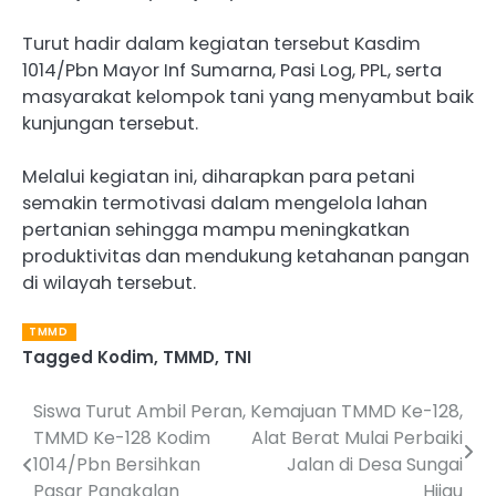
Turut hadir dalam kegiatan tersebut Kasdim
1014/Pbn Mayor Inf Sumarna, Pasi Log, PPL, serta
masyarakat kelompok tani yang menyambut baik
kunjungan tersebut.
Melalui kegiatan ini, diharapkan para petani
semakin termotivasi dalam mengelola lahan
pertanian sehingga mampu meningkatkan
produktivitas dan mendukung ketahanan pangan
di wilayah tersebut.
TMMD
Tagged
Kodim
,
TMMD
,
TNI
Siswa Turut Ambil Peran,
Kemajuan TMMD Ke-128,
Post
TMMD Ke-128 Kodim
Alat Berat Mulai Perbaiki
navigation
1014/Pbn Bersihkan
Jalan di Desa Sungai
Pasar Pangkalan
Hijau