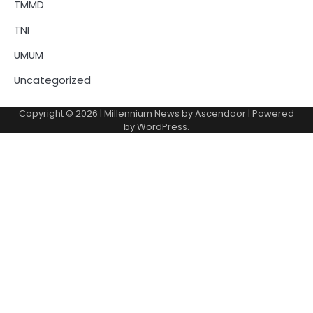
TMMD
TNI
UMUM
Uncategorized
Copyright © 2026
| Millennium News by
Ascendoor
| Powered
by
WordPress
.