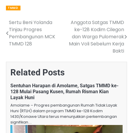
TMMD
Sertu Beni Yolanda
Anggota Satgas TMMD
Post
Tinjau Progres
ke-128 Kodim Cilegon
navigation
Pembangunan MCK
dan Warga Pulomerak
TMMD 128
Main Voli Sebelum Kerja
Bakti
Related Posts
Sentuhan Harapan di Amolame, Satgas TMMD ke-
128 Mulai Pasang Kusen, Rumah Risman Kian
Layak Huni
Amolame – Progres pembangunan Rumah Tidak Layak
Huni (RTLH) dalam program TMMD ke-128 Kodim
1430/Konawe Utara terus menunjukkan perkembangan
signifikan.…