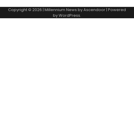
Copyright © 2026
| Millennium News by
Ascendoor
| Powered
by
WordPress
.