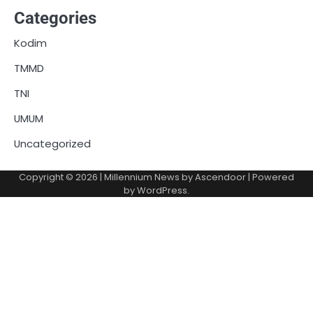
Categories
Kodim
TMMD
TNI
UMUM
Uncategorized
Copyright © 2026
| Millennium News by
Ascendoor
| Powered
by
WordPress
.