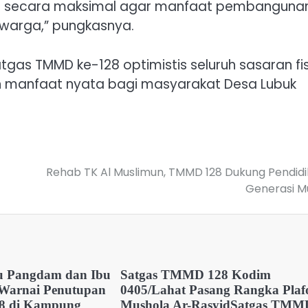
n secara maksimal agar manfaat pembangunan 
 warga,” pungkasnya.
tgas TMMD ke-128 optimistis seluruh sasaran fis
n manfaat nyata bagi masyarakat Desa Lubuk
Rehab TK Al Muslimun, TMMD 128 Dukung Pendid
Generasi M
u Pangdam dan Ibu
Satgas TMMD 128 Kodim
 Warnai Penutupan
0405/Lahat Pasang Rangka Plaf
 di Kampung
Mushola Ar-RasyidSatgas TMM