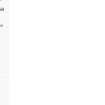
id
n
at