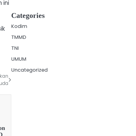
ini
Categories
Kodim
ik
TMMD
TNI
UMUM
Uncategorized
ikan
uda
on
D