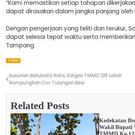
“Kami memastikan setiap tahapan dikerjaka
dapat dirasakan dalam jangka panjang oleh
Dengan pengerjaan yang teliti dan terukur, Sa
dapat selesai tepat waktu serta memberika
Tampang.
TMMD
Susunan Batubata Rata, Satgas TMMD 128 Lahat
Post
Rampungkan Cor Tulangan Besi
navigation
Related Posts
Kedekatan Ib
Wakil Bupati
TMMD Ke-128