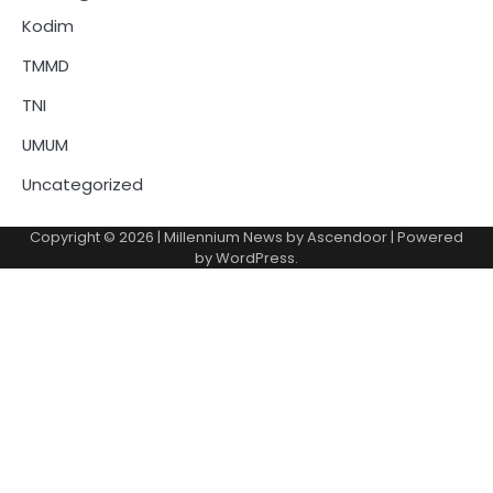
Kodim
TMMD
TNI
UMUM
Uncategorized
Copyright © 2026
| Millennium News by
Ascendoor
| Powered
by
WordPress
.