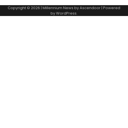
Copyright © 2026
| Millennium News by
Ascendoor
| Powered
by
WordPress
.