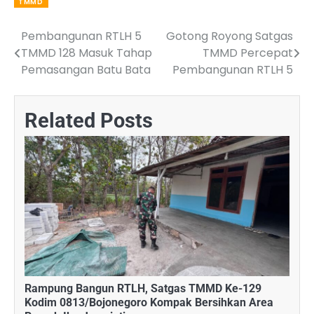
TMMD
Pembangunan RTLH 5
Gotong Royong Satgas
Post
TMMD 128 Masuk Tahap
TMMD Percepat
navigation
Pemasangan Batu Bata
Pembangunan RTLH 5
Related Posts
Rampung Bangun RTLH, Satgas TMMD Ke-129
Kodim 0813/Bojonegoro Kompak Bersihkan Area