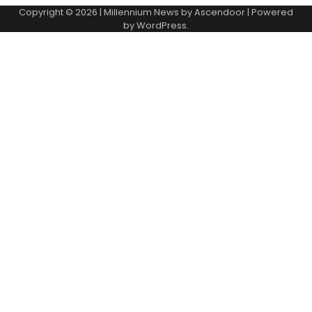
Copyright © 2026
| Millennium News by
Ascendoor
| Powered
by
WordPress
.