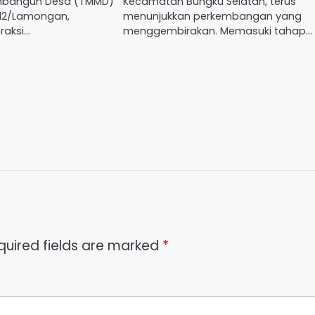
bangun Desa (TMMD)
Kecamatan Bungku Selatan, terus
812/Lamongan,
menunjukkan perkembangan yang
raksi…
menggembirakan. Memasuki tahap…
quired fields are marked
*