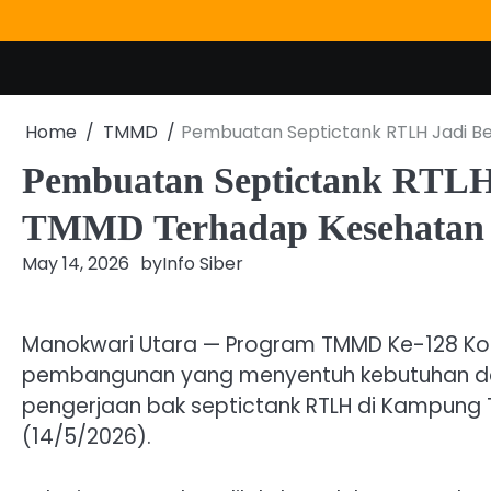
Skip
to
content
Home
TMMD
Pembuatan Septictank RTLH Jadi B
Pembuatan Septictank RTLH
TMMD Terhadap Kesehatan
May 14, 2026
by
Info Siber
Manokwari Utara — Program TMMD Ke-128 Ko
pembangunan yang menyentuh kebutuhan das
pengerjaan bak septictank RTLH di Kampung T
(14/5/2026).