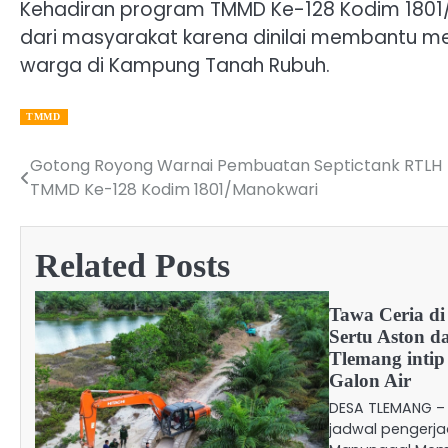
Kehadiran program TMMD Ke-128 Kodim 1801
dari masyarakat karena dinilai membantu me
warga di Kampung Tanah Rubuh.
TMMD
Gotong Royong Warnai Pembuatan Septictank RTLH
Post
TMMD Ke-128 Kodim 1801/Manokwari
navigation
Related Posts
Tawa Ceria di
Sertu Aston 
Tlemang intip
Galon Air
​DESA TLEMANG –
jadwal pengerja