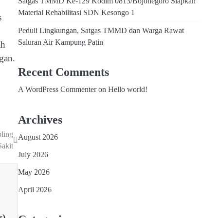
Satgas TMMD Ke-129 Kodim 0813/Bojonegoro Siapkan
Material Rehabilitasi SDN Kesongo 1
s
Peduli Lingkungan, Satgas TMMD dan Warga Rawat
Saluran Air Kampung Patin
ah
gan.
Recent Comments
A WordPress Commenter
on
Hello world!
Archives
ling
August 2026
Sakit
July 2026
May 2026
April 2026
),