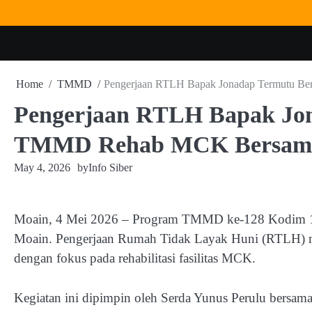
Skip
to
content
Home
TMMD
Pengerjaan RTLH Bapak Jonadap Termutu B
Pengerjaan RTLH Bapak Jona
TMMD Rehab MCK Bersam
May 4, 2026
by
Info Siber
Moain, 4 Mei 2026 – Program TMMD ke-128 Kodim 15
Moain. Pengerjaan Rumah Tidak Layak Huni (RTLH) mi
dengan fokus pada rehabilitasi fasilitas MCK.
Kegiatan ini dipimpin oleh Serda Yunus Perulu bersam