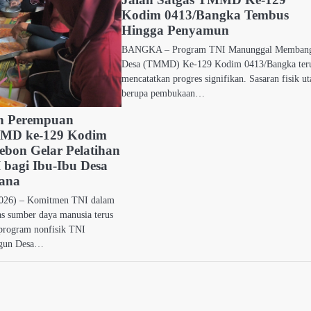
Kodim 0413/Bangka Tembus
Hingga Penyamun
BANGKA – Program TNI Manunggal Memban
Desa (TMMD) Ke-129 Kodim 0413/Bangka ter
mencatatkan progres signifikan. Sasaran fisik u
berupa pembukaan…
n Perempuan
MMD ke-129 Kodim
ebon Gelar Pelatihan
I bagi Ibu-Ibu Desa
ana
026) – Komitmen TNI dalam
as sumber daya manusia terus
program nonfisik TNI
gun Desa…