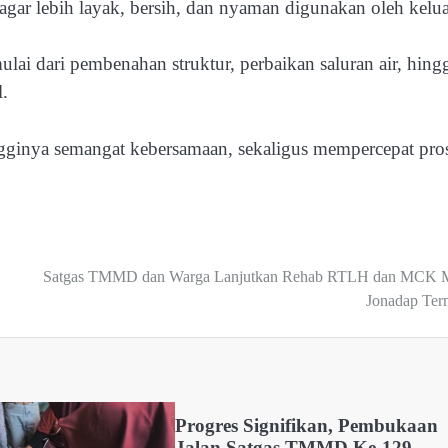
ar lebih layak, bersih, dan nyaman digunakan oleh kelua
ulai dari pembenahan struktur, perbaikan saluran air, hing
l.
ngginya semangat kebersamaan, sekaligus mempercepat pro
Satgas TMMD dan Warga Lanjutkan Rehab RTLH dan MCK M
Jonadap Ter
Progres Signifikan, Pembukaan
Jalan Satgas TMMD Ke-129