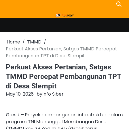
Skip
to
content
Home
TMMD
Perkuat Akses Pertanian, Satgas TMMD Percepat
Pembangunan TPT di Desa Slempit
Perkuat Akses Pertanian, Satgas
TMMD Percepat Pembangunan TPT
di Desa Slempit
May 10, 2026
by
Info Siber
Gresik – Proyek pembangunan infrastruktur dalam
program TNI Manunggal Membangun Desa
(TMMD) ke-128 Kodim 0817/Gresik terus