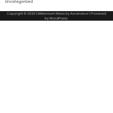
Uncategorized
Copyright © 2026
| Millennium News by
Ascendoor
| Powered
by
WordPress
.