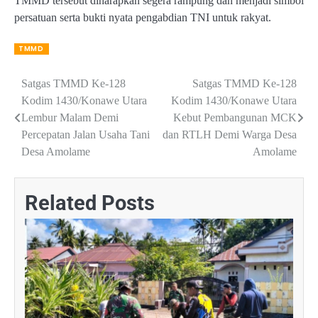
TMMD tersebut diharapkan segera rampung dan menjadi simbol
persatuan serta bukti nyata pengabdian TNI untuk rakyat.
TMMD
Post
Satgas TMMD Ke-128
Satgas TMMD Ke-128
Kodim 1430/Konawe Utara
Kodim 1430/Konawe Utara
navigation
Lembur Malam Demi
Kebut Pembangunan MCK
Percepatan Jalan Usaha Tani
dan RTLH Demi Warga Desa
Desa Amolame
Amolame
Related Posts