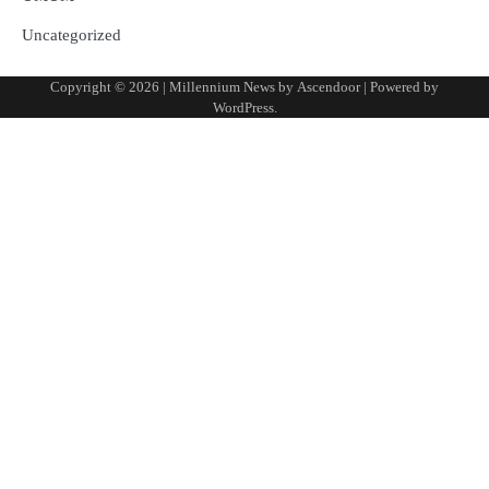
Uncategorized
Copyright © 2026
| Millennium News by
Ascendoor
| Powered by
WordPress
.