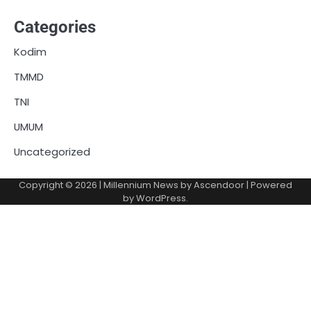
Categories
Kodim
TMMD
TNI
UMUM
Uncategorized
Copyright © 2026
| Millennium News by
Ascendoor
| Powered
by
WordPress
.