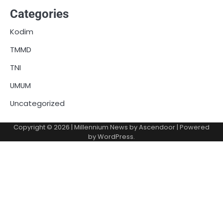
Categories
Kodim
TMMD
TNI
UMUM
Uncategorized
Copyright © 2026
| Millennium News by
Ascendoor
| Powered
by
WordPress
.