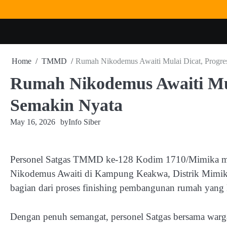
Skip
to
content
Home
TMMD
Rumah Nikodemus Awaiti Mulai Dicat, Progr
Rumah Nikodemus Awaiti Mu
Semakin Nyata
May 16, 2026
by
Info Siber
Personel Satgas TMMD ke-128 Kodim 1710/Mimika mul
Nikodemus Awaiti di Kampung Keakwa, Distrik Mimika 
bagian dari proses finishing pembangunan rumah yang 
Dengan penuh semangat, personel Satgas bersama war