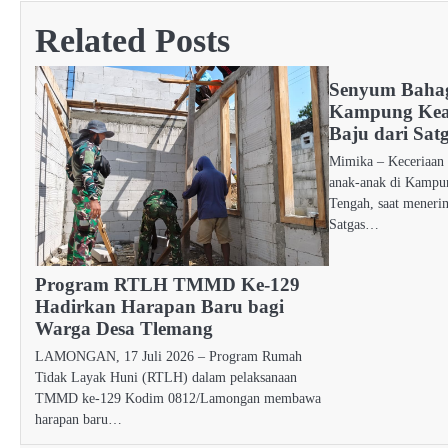
Related Posts
Senyum Baha
Kampung Kea
Baju dari Sa
Mimika – Keceriaan 
anak-anak di Kampu
Tengah, saat menerim
Satgas…
Program RTLH TMMD Ke-129
Hadirkan Harapan Baru bagi
Warga Desa Tlemang
LAMONGAN, 17 Juli 2026 – Program Rumah
Tidak Layak Huni (RTLH) dalam pelaksanaan
TMMD ke-129 Kodim 0812/Lamongan membawa
harapan baru…