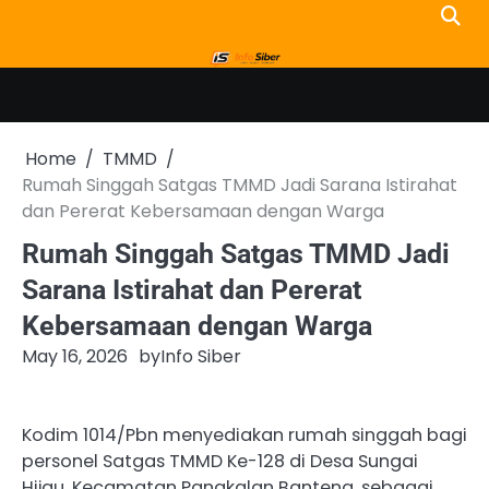
Skip
to
content
Home
TMMD
Rumah Singgah Satgas TMMD Jadi Sarana Istirahat
dan Pererat Kebersamaan dengan Warga
Rumah Singgah Satgas TMMD Jadi
Sarana Istirahat dan Pererat
Kebersamaan dengan Warga
May 16, 2026
by
Info Siber
Kodim 1014/Pbn menyediakan rumah singgah bagi
personel Satgas TMMD Ke-128 di Desa Sungai
Hijau, Kecamatan Pangkalan Banteng, sebagai