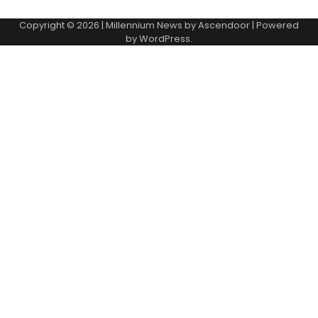
Copyright © 2026
| Millennium News by
Ascendoor
| Powered
by
WordPress
.