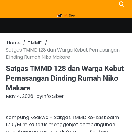
Skip
to
content
Home
TMMD
Satgas TMMD 128 dan Warga Kebut Pemasangan
Dinding Rumah Niko Makare
Satgas TMMD 128 dan Warga Kebut
Pemasangan Dinding Rumah Niko
Makare
May 4, 2026
by
Info Siber
Kampung Keakwa – Satgas TMMD ke-128 Kodim
1710/Mimika terus menggenjot pembangunan
rumah warga sasaran di Kampung Keakwa.