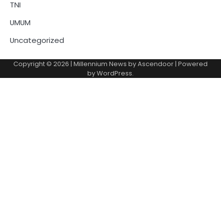
TNI
UMUM
Uncategorized
Copyright © 2026
| Millennium News by
Ascendoor
| Powered
by
WordPress
.