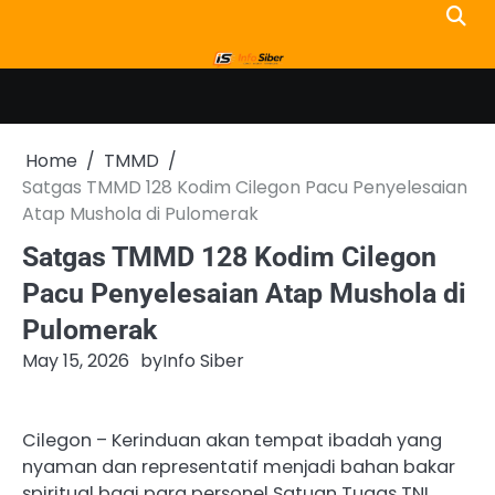
Skip
to
content
Home
TMMD
Satgas TMMD 128 Kodim Cilegon Pacu Penyelesaian
Atap Mushola di Pulomerak
Satgas TMMD 128 Kodim Cilegon
Pacu Penyelesaian Atap Mushola di
Pulomerak
May 15, 2026
by
Info Siber
Cilegon – Kerinduan akan tempat ibadah yang
nyaman dan representatif menjadi bahan bakar
spiritual bagi para personel Satuan Tugas TNI