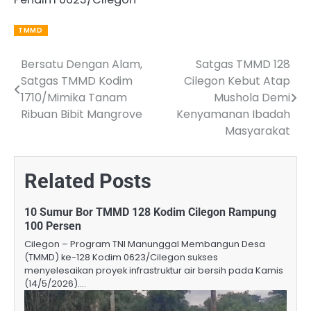
TMMD
Bersatu Dengan Alam,
Satgas TMMD 128
Post
Satgas TMMD Kodim
Cilegon Kebut Atap
navigation
1710/Mimika Tanam
Mushola Demi
Ribuan Bibit Mangrove
Kenyamanan Ibadah
Masyarakat
Related Posts
10 Sumur Bor TMMD 128 Kodim Cilegon Rampung
100 Persen
Cilegon – Program TNI Manunggal Membangun Desa
(TMMD) ke-128 Kodim 0623/Cilegon sukses
menyelesaikan proyek infrastruktur air bersih pada Kamis
(14/5/2026).…