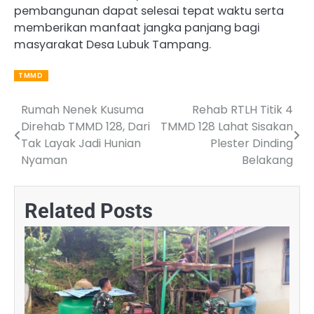
pembangunan dapat selesai tepat waktu serta
memberikan manfaat jangka panjang bagi
masyarakat Desa Lubuk Tampang.
TMMD
Rumah Nenek Kusuma
Rehab RTLH Titik 4
Post
Direhab TMMD 128, Dari
TMMD 128 Lahat Sisakan
navigation
Tak Layak Jadi Hunian
Plester Dinding
Nyaman
Belakang
Related Posts